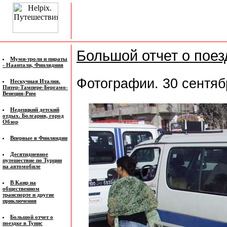
Большой отчет о поез
Муми-троли и пираты
- Наантали, Финлядния
Фотографии. 30 сентяб
Нескучная Италия.
Питер-Тампере-Бергамо-
Венеция-Рим
Недеццкий детский
отдых. Болгария, город
Обзор
Впервые в Финляндии
Десятидневное
путешествие по Турции
на автомобиле
В Каир на
общественном
транспорте и другие
приключения
Большой отчет о
поездке в Тунис