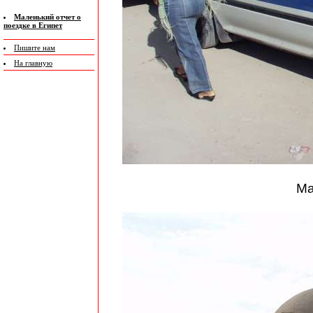
Маленький отчет о
поездке в Египет
Пишите нам
На главную
Ма