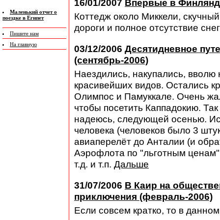
16/01/2007
Впервые в Финлянди
Маленький отчет о
Коттедж около Миккели, скучный
поездке в Египет
дороги и полное отсутствие снег
Пишите нам
На главную
03/12/2006
Десятидневное пут
(сентябрь-2006)
Наездились, накупались, вволю
красивейших видов. Остались к
Олимпос и Памуккале. Очень жал
чтобы посетить Каппадокию. Так 
надеюсь, следующей осенью. Ис
человека (человеков было 3 шту
авиаперелёт до Анталии (и обра
Аэрофлота по "льготным ценам",
т.д. и т.п.
Дальше
31/07/2006
В Каир на обществе
приключения (февраль-2006)
Если совсем кратко, то в данно