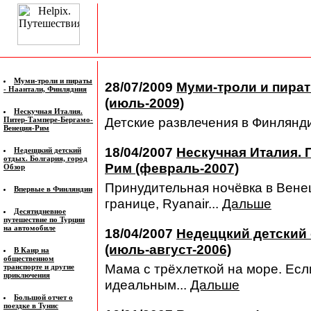
Муми-троли и пираты
28/07/2009
Муми-троли и пират
- Наантали, Финлядния
(июль-2009)
Нескучная Италия.
Детские развлечения в Финлянд
Питер-Тампере-Бергамо-
Венеция-Рим
18/04/2007
Нескучная Италия. 
Недеццкий детский
отдых. Болгария, город
Рим (февраль-2007)
Обзор
Принудительная ночёвка в Венец
Впервые в Финляндии
границе, Ryanair...
Дальше
Десятидневное
путешествие по Турции
на автомобиле
18/04/2007
Недеццкий детский 
(июль-август-2006)
В Каир на
общественном
Мама с трёхлеткой на море. Ес
транспорте и другие
приключения
идеальным...
Дальше
Большой отчет о
поездке в Тунис