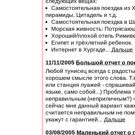
следующих вещах:
Самостоятельная поездка из Х
пирамиды, Цитадель и т.д.
Самостоятельная поездка в Ша
Морская живность: Потрясающи
Хороший/плохой отель Римиве
Египет и трёхлетний ребенок.
Интернет в Хургаде...
Дальше
11/11/2005
Большой отчет о пое
Любой тунисец всегда с радость
хорошем смысле этого слова. Т.е
или станция луажей - спрашива
языке, само собой...) Проблема 
неправильным (неприличным?) че
сейчас мне данный вариант каже
считается неправильным не помо
укажут с гарантией...
Дальше
03/08/2005
Маленький отчет о п