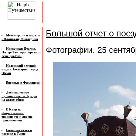
Большой отчет о поез
Муми-троли и пираты
- Наантали, Финлядния
Фотографии. 25 сентяб
Нескучная Италия.
Питер-Тампере-Бергамо-
Венеция-Рим
Недеццкий детский
отдых. Болгария, город
Обзор
Впервые в Финляндии
Десятидневное
путешествие по Турции
на автомобиле
В Каир на
общественном
транспорте и другие
приключения
Большой отчет о
поездке в Тунис